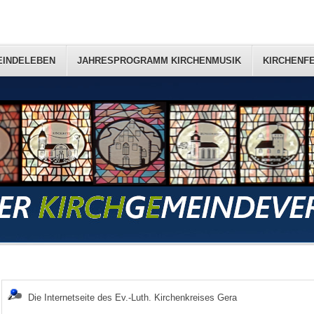
EINDELEBEN
EINDELEBEN
JAHRESPROGRAMM KIRCHENMUSIK
JAHRESPROGRAMM KIRCHENMUSIK
KIRCHENF
KIRCHENF
Die Internetseite des Ev.-Luth. Kirchenkreises Gera